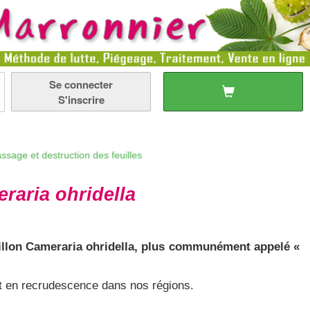
Se connecter
S'inscrire
t destruction des feuilles
raria ohridella
apillon Cameraria ohridella, plus communément appelé «
t en recrudescence dans nos régions.