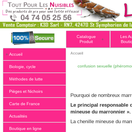
Catalogue
Les A
+
Produit
Bouti
Accueil
+
Accueil
arronnier, traitement biologique, confusion sexuelle (phéromone, Funn
Biologie, cycle
Méthodes de lutte
Pièges et Nichoirs
Pourquoi de nombreux marron
Carte de France
Le principal responsable 
mineuse du marronnier ».
Actualités
La chenille mineuse du mar
Boutique en ligne