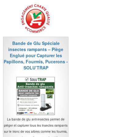
Bande de Glu Spéciale
insectes rampants – Piège
Englué pour Capturer les
Papillons, Fourmis, Pucerons -
SOLU’TRAP
La bande de glu anti-insectes permet de
piéger et capturer tous les insectes rampants
sur le tronc de vos arbres comme les fourmis,