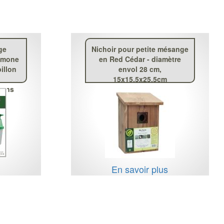
ge
Nichoir pour petite mésange
romone
en Red Cédar - diamètre
illon
envol 28 cm,
15x15.5x25.5cm
 sans
s
En savoir plus