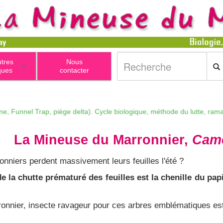
utres
Nous
+
ques
contacter
el Trap, piège delta). Cycle biologique, méthode du lutte, ramassage e
La Mineuse du Marronnier,
Came
niers perdent massivement leurs feuilles l'été ?
de la chutte prématuré des feuilles est la chenille du p
ronnier, insecte ravageur pour ces arbres emblématiques es