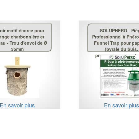
oir motif écorce pour
SOLUPHERO - Piè
nge charbonnière et
Professionnel à Phé
au - Trou d'envol de Ø
Funnel Trap pour pap
35mm
(pyrale du buis,
processionnaire ...)
phéromone
En savoir plus
En savoir plu