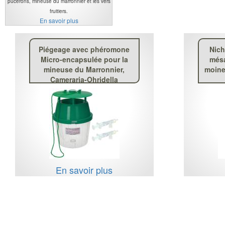
pucerons, mineuse du marronnier et les vers
fruitiers.
En savoir plus
Piégeage avec phéromone
Nich
Micro-encapsulée pour la
mésa
mineuse du Marronnier,
moine
Cameraria-Ohridella
En savoir plus