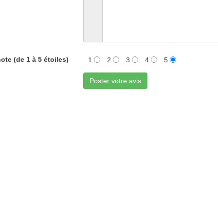
ote (de 1 à 5 étoiles)
1
2
3
4
5
Poster votre avis