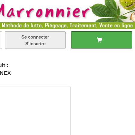
Se connecter
S'inscrire
it :
ONEX