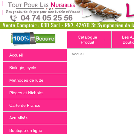
Catalogue
Les A
+
Produit
Bouti
Accueil
+
Accueil
Biologie, cycle
Méthodes de lutte
Pièges et Nichoirs
Carte de France
Actualités
Boutique en ligne