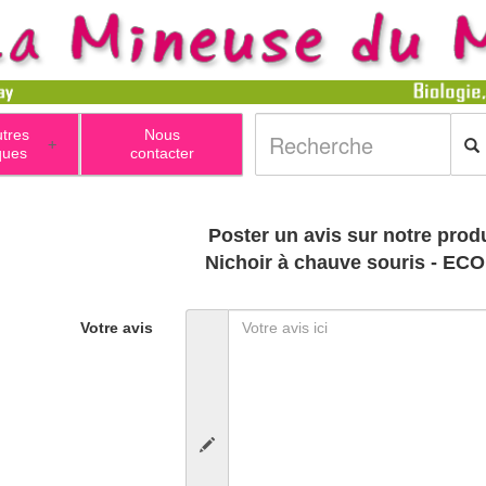
utres
Nous
+
ques
contacter
Poster un avis sur notre produ
Nichoir à chauve souris - EC
Votre avis