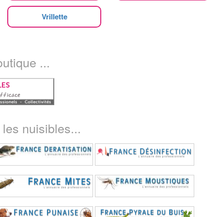
Vrillette
utique ...
les nuisibles...