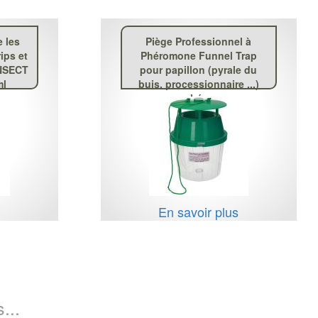
e les
Piège Professionnel à
ips et
Phéromone Funnel Trap
INSECT
pour papillon (pyrale du
ml
buis, processionnaire ...)
sans phéromone
s
En savoir plus
...